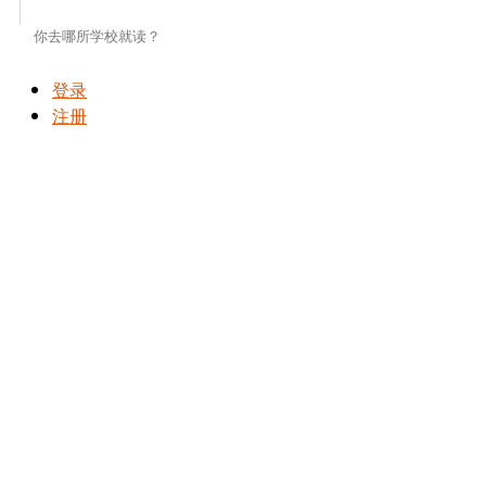
登录
注册
拜访寄宿家庭
订房前无限次当面或视频拜访寄宿家庭