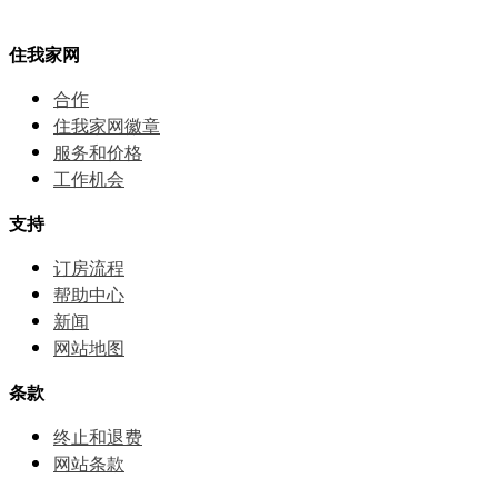
住我家网
合作
住我家网徽章
服务和价格
⼯作机会
支持
订房流程
帮助中⼼
新闻
网站地图
条款
终止和退费
网站条款