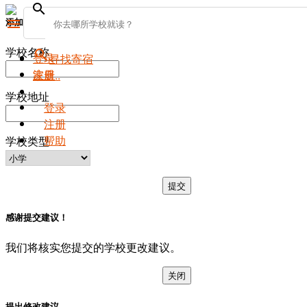
search
添加新学校
menu
学校名称
search
登录
寻找寄宿
注册
家庭..
学校地址
登录
注册
帮助
学校类型
提交
感谢提交建议！
我们将核实您提交的学校更改建议。
关闭
提出修改建议