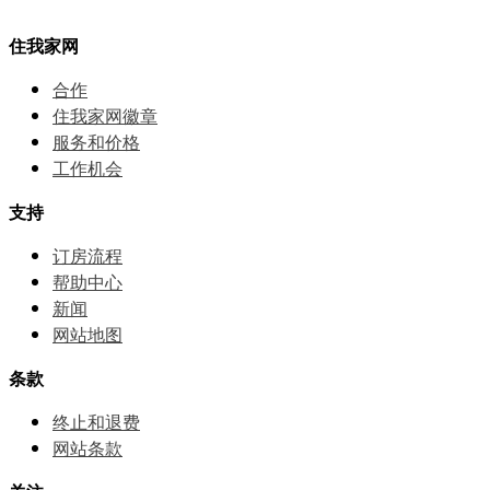
住我家网
合作
住我家网徽章
服务和价格
⼯作机会
支持
订房流程
帮助中⼼
新闻
网站地图
条款
终止和退费
网站条款