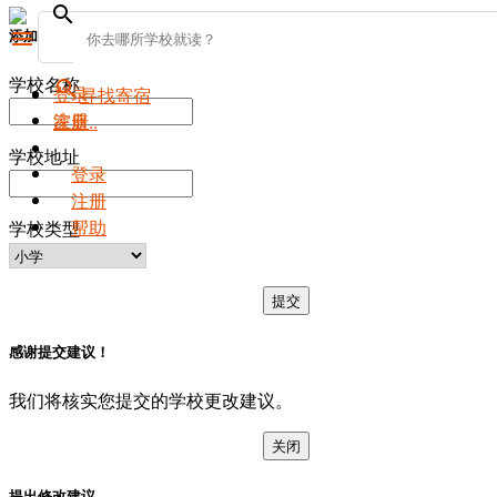
search
添加新学校
menu
学校名称
search
登录
寻找寄宿
注册
家庭..
学校地址
登录
注册
帮助
学校类型
提交
感谢提交建议！
我们将核实您提交的学校更改建议。
关闭
提出修改建议