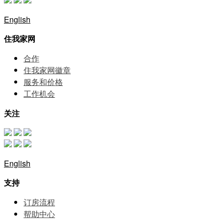
English
住我家网
合作
住我家网徽章
服务和价格
⼯作机会
关注
English
支持
订房流程
帮助中⼼