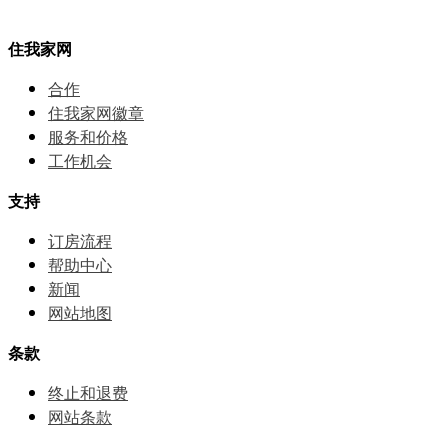
住我家网
合作
住我家网徽章
服务和价格
⼯作机会
支持
订房流程
帮助中⼼
新闻
网站地图
条款
终止和退费
网站条款