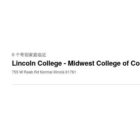
0
个寄宿家庭临近
Lincoln College - Midwest College of C
755 W Raab Rd Normal Illinois 61761