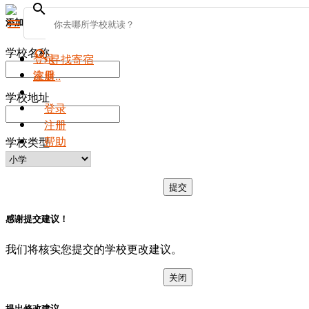
search
添加新学校
menu
学校名称
search
登录
寻找寄宿
注册
家庭..
学校地址
登录
注册
帮助
学校类型
提交
感谢提交建议！
我们将核实您提交的学校更改建议。
关闭
提出修改建议