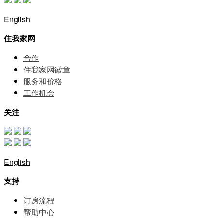
English
住我家网
合作
住我家网徽章
服务和价格
⼯作机会
关注
English
支持
订房流程
帮助中⼼