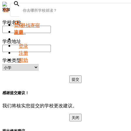
search
添加新学校
menu
学校名称
search
登录
寻找寄宿
注册
家庭..
学校地址
登录
注册
帮助
学校类型
提交
感谢提交建议！
我们将核实您提交的学校更改建议。
关闭
提出修改建议