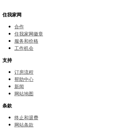
住我家网
合作
住我家网徽章
服务和价格
⼯作机会
支持
订房流程
帮助中⼼
新闻
网站地图
条款
终止和退费
网站条款