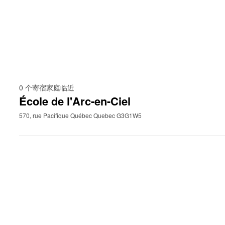
0
个寄宿家庭临近
École de l'Arc-en-Ciel
570, rue Pacifique Québec Quebec G3G1W5