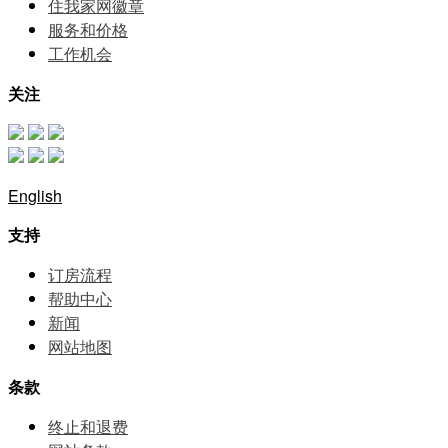
住我家网徽章
服务和价格
⼯作机会
关注
English
支持
订房流程
帮助中⼼
新闻
网站地图
条款
终止和退费