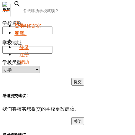
search
添加新学校
menu
学校名称
search
登录
寻找寄宿
注册
家庭..
学校地址
登录
注册
帮助
学校类型
提交
感谢提交建议！
我们将核实您提交的学校更改建议。
关闭
提出修改建议