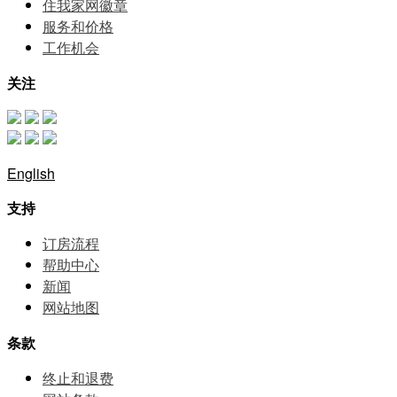
住我家网徽章
服务和价格
⼯作机会
关注
English
支持
订房流程
帮助中⼼
新闻
网站地图
条款
终止和退费