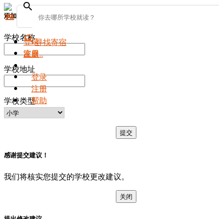
search
添加新学校
menu
学校名称
search
登录
寻找寄宿
注册
家庭..
学校地址
登录
注册
帮助
学校类型
提交
感谢提交建议！
我们将核实您提交的学校更改建议。
关闭
提出修改建议