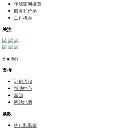
住我家网徽章
服务和价格
⼯作机会
关注
English
支持
订房流程
帮助中⼼
新闻
网站地图
条款
终止和退费