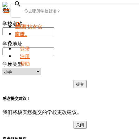
search
添加新学校
menu
学校名称
search
登录
寻找寄宿
注册
家庭..
学校地址
登录
注册
帮助
学校类型
提交
感谢提交建议！
我们将核实您提交的学校更改建议。
关闭
提出修改建议