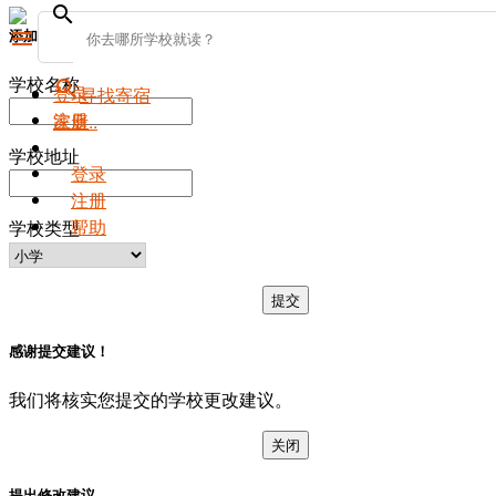
search
添加新学校
menu
学校名称
search
登录
寻找寄宿
注册
家庭..
学校地址
登录
注册
帮助
学校类型
提交
感谢提交建议！
我们将核实您提交的学校更改建议。
关闭
提出修改建议