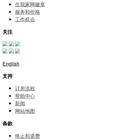
住我家网徽章
服务和价格
⼯作机会
关注
English
支持
订房流程
帮助中⼼
新闻
网站地图
条款
终止和退费