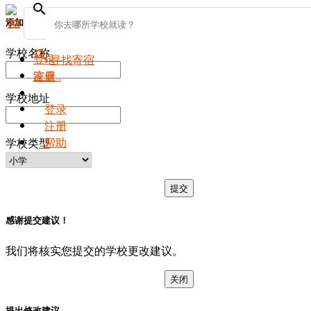
search
添加新学校
menu
学校名称
search
登录
寻找寄宿
注册
家庭..
学校地址
登录
注册
帮助
学校类型
提交
感谢提交建议！
我们将核实您提交的学校更改建议。
关闭
提出修改建议