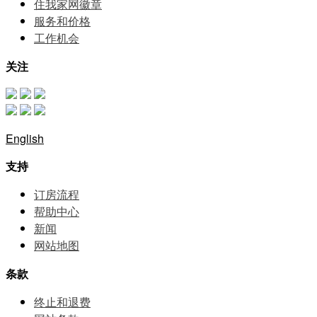
住我家网徽章
服务和价格
⼯作机会
关注
English
支持
订房流程
帮助中⼼
新闻
网站地图
条款
终止和退费