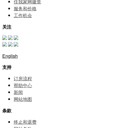
住我家网徽章
服务和价格
⼯作机会
关注
English
支持
订房流程
帮助中⼼
新闻
网站地图
条款
终止和退费