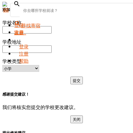
search
添加新学校
menu
学校名称
search
登录
寻找寄宿
注册
家庭..
学校地址
登录
注册
帮助
学校类型
提交
感谢提交建议！
我们将核实您提交的学校更改建议。
关闭
提出修改建议