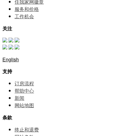
住我家网徽章
服务和价格
⼯作机会
关注
English
支持
订房流程
帮助中⼼
新闻
网站地图
条款
终止和退费