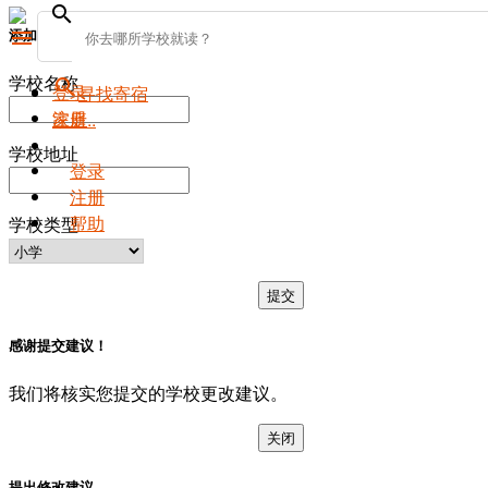
search
添加新学校
menu
学校名称
search
登录
寻找寄宿
注册
家庭..
学校地址
登录
注册
帮助
学校类型
提交
感谢提交建议！
我们将核实您提交的学校更改建议。
关闭
提出修改建议