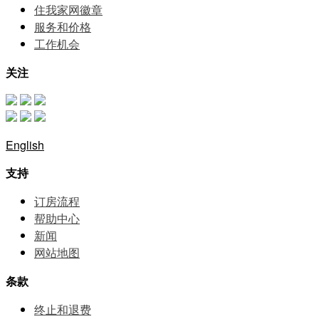
住我家网徽章
服务和价格
⼯作机会
关注
English
支持
订房流程
帮助中⼼
新闻
网站地图
条款
终止和退费