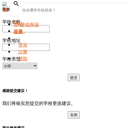
search
添加新学校
menu
学校名称
search
登录
寻找寄宿
注册
家庭..
学校地址
登录
注册
帮助
学校类型
提交
感谢提交建议！
我们将核实您提交的学校更改建议。
关闭
提出修改建议