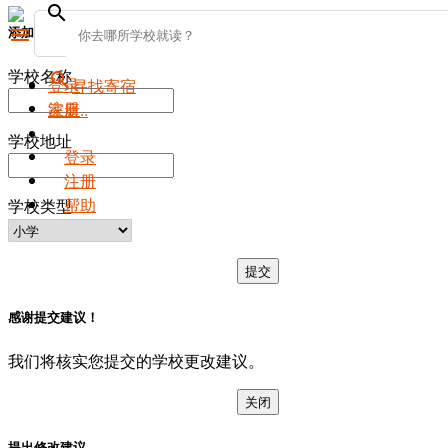
search
添加新学校
menu
学校名称
search
登录
寻找寄宿
注册
家庭..
学校地址
登录
注册
帮助
学校类型
提交
感谢提交建议！
我们将核实您提交的学校更改建议。
关闭
提出修改建议