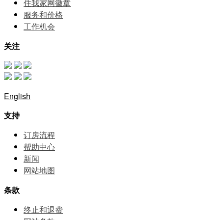
住我家网徽章
服务和价格
⼯作机会
关注
English
支持
订房流程
帮助中⼼
新闻
网站地图
条款
终止和退费