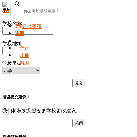
search
添加新学校
menu
学校名称
search
登录
寻找寄宿
注册
家庭..
学校地址
登录
注册
帮助
学校类型
提交
感谢提交建议！
我们将核实您提交的学校更改建议。
关闭
提出修改建议