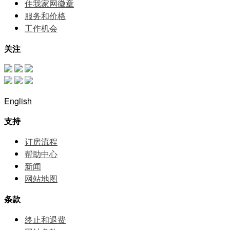
住我家网徽章
服务和价格
⼯作机会
关注
English
支持
订房流程
帮助中⼼
新闻
网站地图
条款
终止和退费