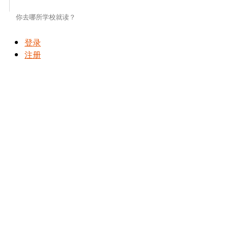
登录
注册
寄宿家庭预订
在加拿大和美国最佳寄宿家庭平台上搜索，沟通并预订寄宿家庭