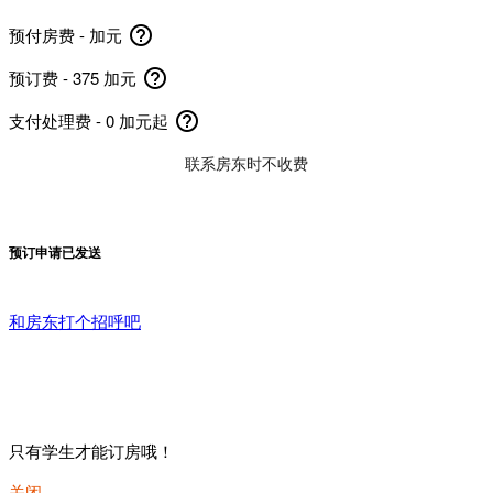
help_outline
预付房费 -
加元
help_outline
预订费 - 375 加元
help_outline
支付处理费 - 0 加元起
联系房东时不收费
预订申请已发送
和房东打个招呼吧
只有学生才能订房哦！
关闭