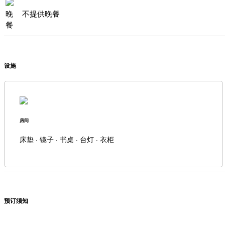
晚
不提供晚餐
餐
设施
房间
床垫 · 镜子 · 书桌 · 台灯 · 衣柜
预订须知