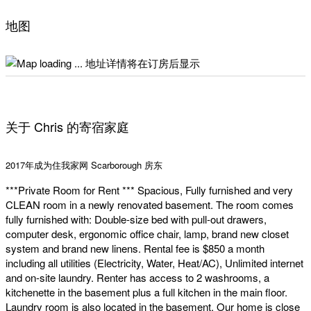
地图
地址详情将在订房后显示
关于 Chris 的寄宿家庭
2017年成为住我家网 Scarborough 房东
***Private Room for Rent *** Spacious, Fully furnished and very
CLEAN room in a newly renovated basement. The room comes
fully furnished with: Double-size bed with pull-out drawers,
computer desk, ergonomic office chair, lamp, brand new closet
system and brand new linens. Rental fee is $850 a month
including all utilities (Electricity, Water, Heat/AC), Unlimited internet
and on-site laundry. Renter has access to 2 washrooms, a
kitchenette in the basement plus a full kitchen in the main floor.
Laundry room is also located in the basement. Our home is close