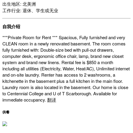
出生地区: 北美洲
工作行业: 退休、学生或无业
自我介绍
***Private Room for Rent *** Spacious, Fully furnished and very
CLEAN room in a newly renovated basement. The room comes
fully furnished with: Double-size bed with pull-out drawers,
computer desk, ergonomic office chair, lamp, brand new closet
system and brand new linens. Rental fee is $850 a month
including all utilities (Electricity, Water, Heat/AC), Unlimited internet
and on-site laundry. Renter has access to 2 washrooms, a
kitchenette in the basement plus a full kitchen in the main floor.
Laundry room is also located in the basement. Our home is close
to Centennial College and U of T Scarborough. Available for
immediate occupancy.
翻译
供餐