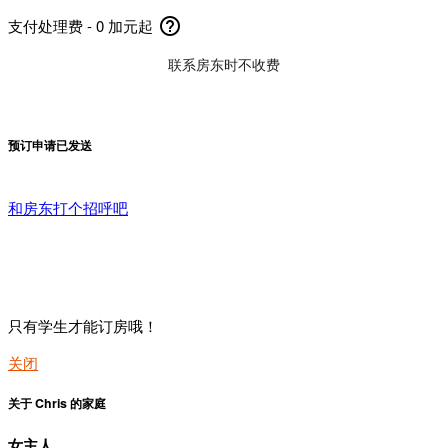
help_outline
支付处理费 - 0 加元起
联系房东时不收费
预订申请已发送
和房东打个招呼吧
只有学生才能订房哦！
关闭
关于 Chris 的家庭
女主人