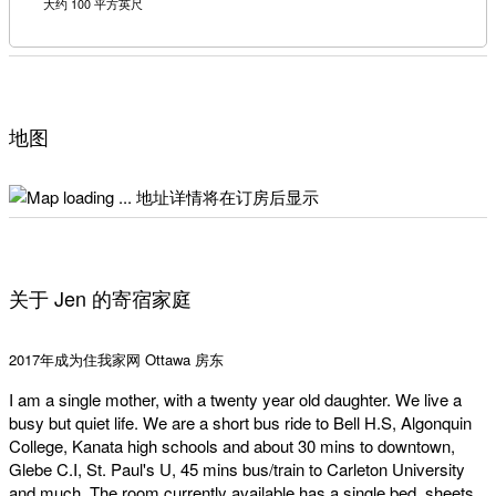
大约 100 平方英尺
地图
地址详情将在订房后显示
关于 Jen 的寄宿家庭
2017年成为住我家网 Ottawa 房东
I am a single mother, with a twenty year old daughter. We live a
busy but quiet life. We are a short bus ride to Bell H.S, Algonquin
College, Kanata high schools and about 30 mins to downtown,
Glebe C.I, St. Paul's U, 45 mins bus/train to Carleton University
and much. The room currently available has a single bed, sheets,