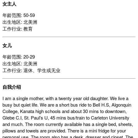
女主人
年龄范围: 50-59
出生地区: 北美洲
工作行业: 教育
女儿
年龄范围: 20-29
出生地区: 北美洲
工作行业: 退休、学生或无业
自我介绍
I am a single mother, with a twenty year old daughter. We live a
busy but quiet life. We are a short bus ride to Bell H.S, Algonquin
College, Kanata high schools and about 30 mins to downtown,
Glebe C.I, St. Paul's U, 45 mins bus/train to Carleton University
and much. The room currently available has a single bed, sheets,
pillows and towels are provided. There is a mini fridge for your
personal use. The room also has a desk, dresser and closet. The