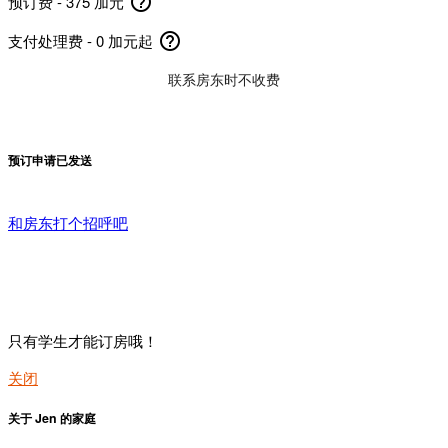
help_outline
预订费 - 375 加元
help_outline
支付处理费 - 0 加元起
联系房东时不收费
预订申请已发送
和房东打个招呼吧
只有学生才能订房哦！
关闭
关于 Jen 的家庭