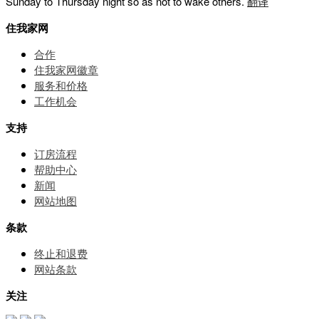
Sunday to Thursday night so as not to wake others.
翻译
住我家网
合作
住我家网徽章
服务和价格
⼯作机会
支持
订房流程
帮助中⼼
新闻
网站地图
条款
终止和退费
网站条款
关注