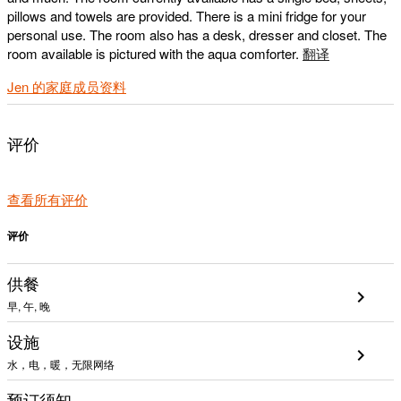
pillows and towels are provided. There is a mini fridge for your
personal use. The room also has a desk, dresser and closet. The
room available is pictured with the aqua comforter.
翻译
Jen 的家庭成员资料
评价
查看所有评价
评价
供餐
chevron_right
早, 午, 晚
设施
chevron_right
水，电，暖，无限网络
预订须知