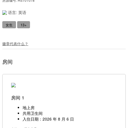
房源编号: HS101078
语言: 英语
女生
13+
徽章代表什么？
房间
房间 1
地上房
共用卫生间
入住日期：2026 年 8 月 6 日