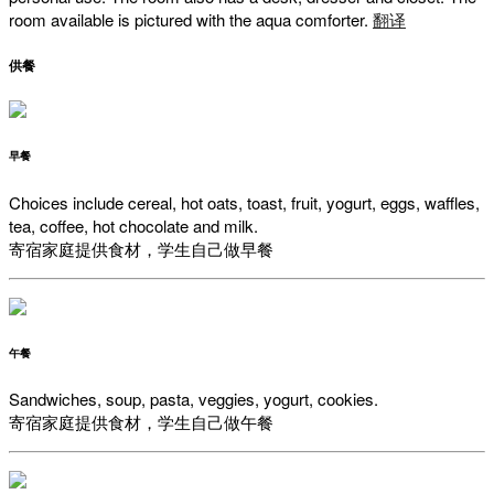
room available is pictured with the aqua comforter.
翻译
供餐
早餐
Choices include cereal, hot oats, toast, fruit, yogurt, eggs, waffles,
tea, coffee, hot chocolate and milk.
寄宿家庭提供食材，学生自己做早餐
午餐
Sandwiches, soup, pasta, veggies, yogurt, cookies.
寄宿家庭提供食材，学生自己做午餐