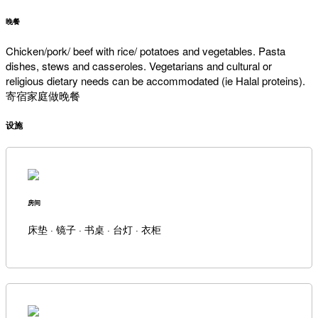
晚餐
Chicken/pork/ beef with rice/ potatoes and vegetables. Pasta
dishes, stews and casseroles. Vegetarians and cultural or
religious dietary needs can be accommodated (ie Halal proteins).
寄宿家庭做晚餐
设施
房间
床垫 · 镜子 · 书桌 · 台灯 · 衣柜